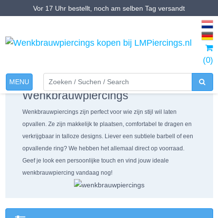
Vor 17 Uhr bestellt, noch am selben Tag versandt
(0)
Home
>
Alle wenkbrauwpiercings
MENU
Wenkbrauwpiercings
Wenkbrauwpiercings zijn perfect voor wie zijn stijl wil laten
opvallen. Ze zijn makkelijk te plaatsen, comfortabel te dragen en
verkrijgbaar in talloze designs. Liever een subtiele barbell of een
opvallende ring? We hebben het allemaal direct op voorraad.
Geef je look een persoonlijke touch en vind jouw ideale
wenkbrauwpiercing vandaag nog!