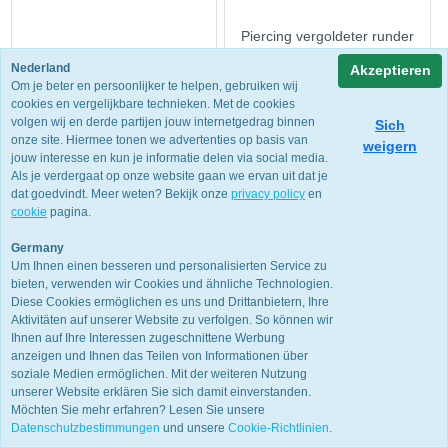
Piercing vergoldeter runder
Piercing Opal Blume weiß
Opal 14 kt.
Nederland
Akzeptieren
Om je beter en persoonlijker te helpen, gebruiken wij
€
6.95
€
7.95
cookies en vergelijkbare technieken. Met de cookies
volgen wij en derde partijen jouw internetgedrag binnen
Sich
onze site. Hiermee tonen we advertenties op basis van
weigern
jouw interesse en kun je informatie delen via social media.
Als je verdergaat op onze website gaan we ervan uit dat je
dat goedvindt. Meer weten? Bekijk onze
privacy policy
en
cookie
pagina.
TITANIUM
Germany
Um Ihnen einen besseren und personalisierten Service zu
bieten, verwenden wir Cookies und ähnliche Technologien.
Diese Cookies ermöglichen es uns und Drittanbietern, Ihre
Aktivitäten auf unserer Website zu verfolgen. So können wir
Ihnen auf Ihre Interessen zugeschnittene Werbung
anzeigen und Ihnen das Teilen von Informationen über
soziale Medien ermöglichen. Mit der weiteren Nutzung
unserer Website erklären Sie sich damit einverstanden.
Möchten Sie mehr erfahren? Lesen Sie unsere
Datenschutzbestimmungen
und unsere
Cookie-Richtlinien
.