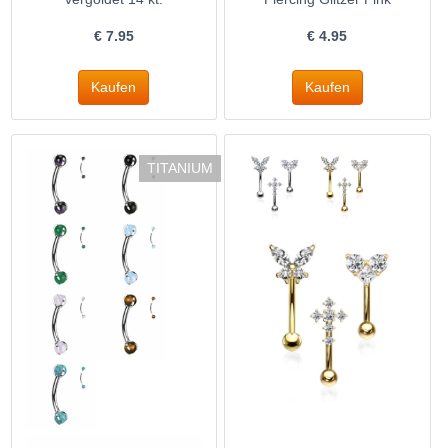
€
7.95
€
4.95
TITANIUM