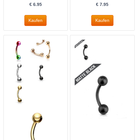
€
6.95
€
7.95