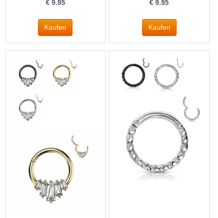
€
9.95
€
9.95