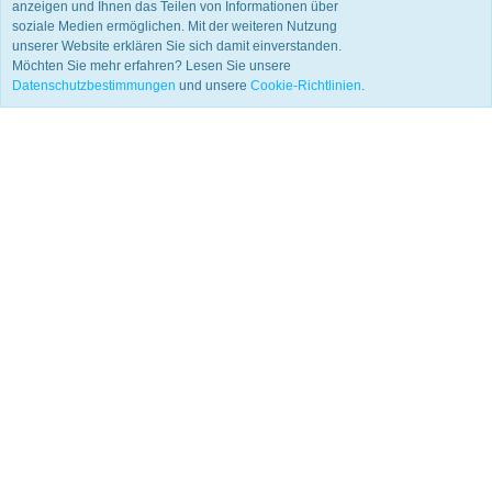
anzeigen und Ihnen das Teilen von Informationen über
soziale Medien ermöglichen. Mit der weiteren Nutzung
unserer Website erklären Sie sich damit einverstanden.
Möchten Sie mehr erfahren? Lesen Sie unsere
Datenschutzbestimmungen
und unsere
Cookie-Richtlinien
.
|
|
Allgemeine Geschäftsbedingungen
Datenschutzrichtlinie
Cookie
| © 2011 - 2025 LMPiercings.de
Einstellungen