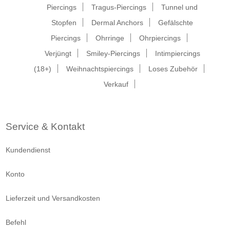
Piercings
Tragus-Piercings
Tunnel und
Stopfen
Dermal Anchors
Gefälschte
Piercings
Ohrringe
Ohrpiercings
Verjüngt
Smiley-Piercings
Intimpiercings
(18+)
Weihnachtspiercings
Loses Zubehör
Verkauf
Service & Kontakt
Kundendienst
Konto
Lieferzeit und Versandkosten
Befehl