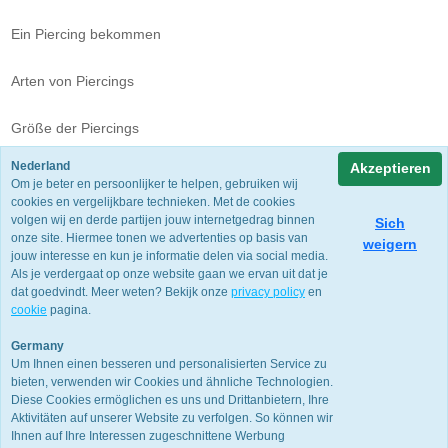
Ein Piercing bekommen
Arten von Piercings
Größe der Piercings
Nederland
Akzeptieren
Om je beter en persoonlijker te helpen, gebruiken wij
cookies en vergelijkbare technieken. Met de cookies
volgen wij en derde partijen jouw internetgedrag binnen
Sich
Piercing-Blog
onze site. Hiermee tonen we advertenties op basis van
weigern
jouw interesse en kun je informatie delen via social media.
Videos Piercings
Als je verdergaat op onze website gaan we ervan uit dat je
dat goedvindt. Meer weten? Bekijk onze
privacy policy
en
cookie
pagina.
Öffnungszeiten
Germany
Um Ihnen einen besseren und personalisierten Service zu
Gästebuch
bieten, verwenden wir Cookies und ähnliche Technologien.
Diese Cookies ermöglichen es uns und Drittanbietern, Ihre
Aktivitäten auf unserer Website zu verfolgen. So können wir
Ihnen auf Ihre Interessen zugeschnittene Werbung