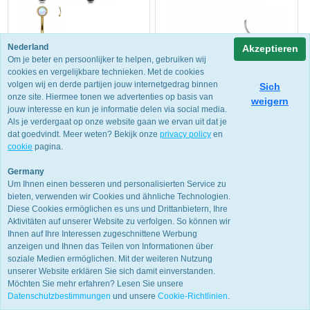
Nederland
Akzeptieren
Om je beter en persoonlijker te helpen, gebruiken wij
cookies en vergelijkbare technieken. Met de cookies
volgen wij en derde partijen jouw internetgedrag binnen
Sich
onze site. Hiermee tonen we advertenties op basis van
weigern
jouw interesse en kun je informatie delen via social media.
Als je verdergaat op onze website gaan we ervan uit dat je
dat goedvindt. Meer weten? Bekijk onze
privacy policy
en
cookie
pagina.
Germany
Um Ihnen einen besseren und personalisierten Service zu
bieten, verwenden wir Cookies und ähnliche Technologien.
Diese Cookies ermöglichen es uns und Drittanbietern, Ihre
Piercing Opal Top 1,2x6 Gold
Piercing Chevon-Flugzeug
Aktivitäten auf unserer Website zu verfolgen. So können wir
Ihnen auf Ihre Interessen zugeschnittene Werbung
€
9.95
€
9.95
anzeigen und Ihnen das Teilen von Informationen über
soziale Medien ermöglichen. Mit der weiteren Nutzung
unserer Website erklären Sie sich damit einverstanden.
Möchten Sie mehr erfahren? Lesen Sie unsere
Datenschutzbestimmungen
und unsere
Cookie-Richtlinien
.