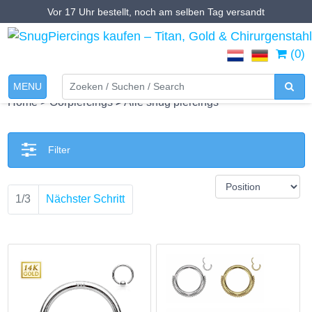
Vor 17 Uhr bestellt, noch am selben Tag versandt
(0)
MENU
Home
>
Oorpiercings
>
Alle snug piercings
Filter
1/3
Nächster Schritt